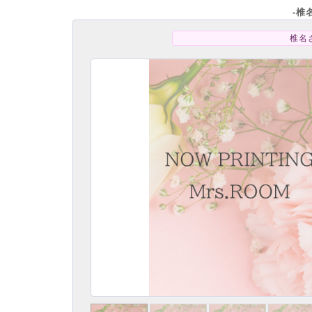
-椎
椎名さ